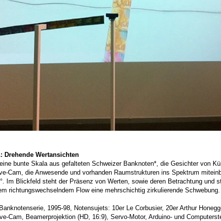
Drehende Wertansichten
ch eine bunte Skala aus gefalteten Schweizer Banknoten*, die Gesichter von Kü
ive-Cam, die Anwesende und vorhanden Raumstrukturen ins Spektrum miteinbez
Im Blickfeld steht der Präsenz von Werten, sowie ­deren Betrachtung und ste
nem richtungswechselndem Flow eine mehrschichtig zirkulierende Schwebung.
Banknotenserie, 1995-98, Notensujets: 10er Le Corbusier, 20er Arthur Honegg
Live-Cam, Beamerprojektion (HD, 16:9), Servo-Motor, Arduino- und Computerst